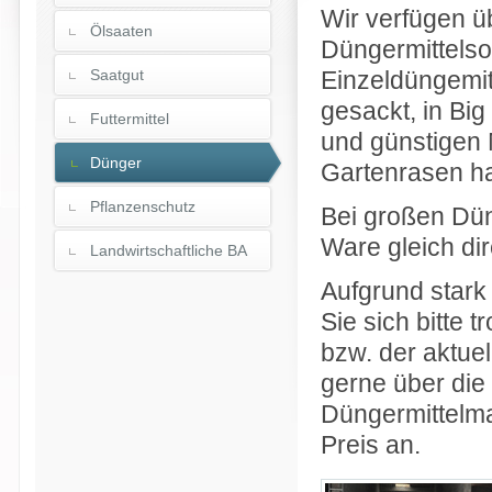
Wir verfügen ü
Ölsaaten
Düngermittelsor
Saatgut
Einzeldüngemit
gesackt, in Bi
Futtermittel
und günstigen 
Dünger
Gartenrasen hab
Pflanzenschutz
Bei großen Dün
Ware gleich di
Landwirtschaftliche BA
Aufgrund stark
Sie sich bitte 
bzw. der aktue
gerne über di
Düngermittelma
Preis an.