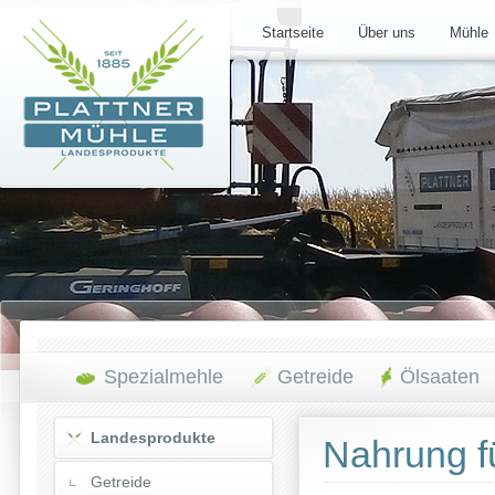
Startseite
Über uns
Mühle
Spezialmehle
Getreide
Ölsaaten
Landesprodukte
Nahrung f
Getreide